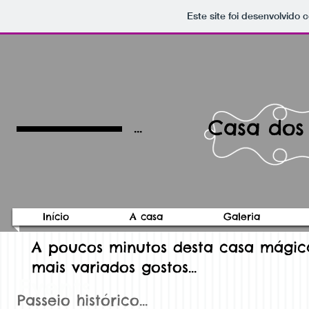
Este site foi desenvolvido 
Casa dos
...
Início
A casa
Galeria
A poucos minutos desta casa mágica
mais variados gostos…
Events
Passeio histórico…